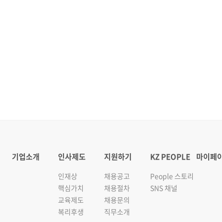
기업소개
인사제도
지원하기
KZ PEOPLE
마이페
인재상
채용공고
People 스토리
핵심가치
채용절차
SNS 채널
교육제도
채용문의
복리후생
직무소개