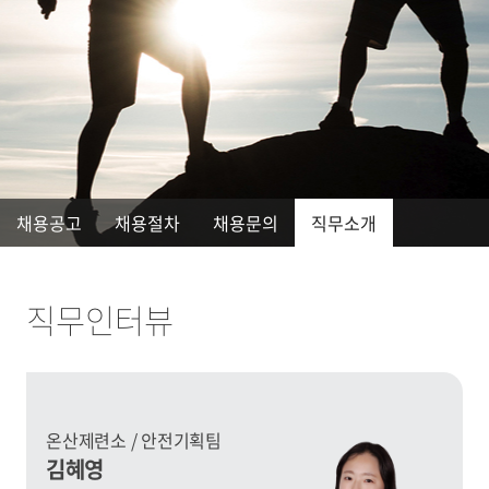
채용공고
채용절차
채용문의
직무소개
직무인터뷰
온산제련소 / 안전기획팀
김혜영