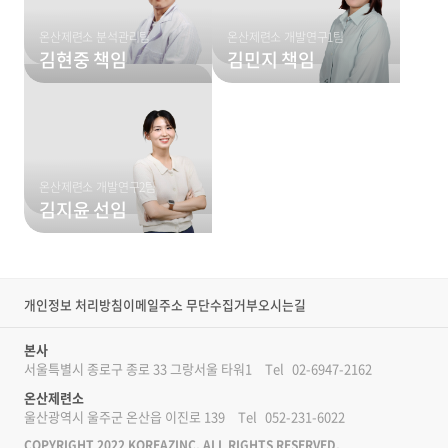
온산제련소 분석관리팀
온산제련소 개발연구1팀
김현중 책임
김민지 책임
온산제련소 개발연구2팀
김지윤 선임
개인정보 처리방침
이메일주소 무단수집거부
오시는길
본사
서울특별시 종로구 종로 33 그랑서울 타워1
Tel
02-6947-2162
온산제련소
울산광역시 울주군 온산읍 이진로 139
Tel
052-231-6022
COPYRIGHT 2022 KOREAZINC. ALL RIGHTS RESERVED.