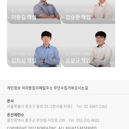
온산제련소 전기1팀
온산제련소 정비3팀
이동길 책임
김승환 책임
온산제련소 토건팀
온산제련소 기계팀
김희성 책임
오상규 책임
개인정보 처리방침
이메일주소 무단수집거부
오시는길
본사
서울특별시 종로구 종로 33 그랑서울 타워1
Tel
02-6947-2162
온산제련소
울산광역시 울주군 온산읍 이진로 139
Tel
052-231-6022
COPYRIGHT 2022 KOREAZINC. ALL RIGHTS RESERVED.